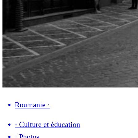
Roumanie
·
·
Culture et éducation
·
Photos