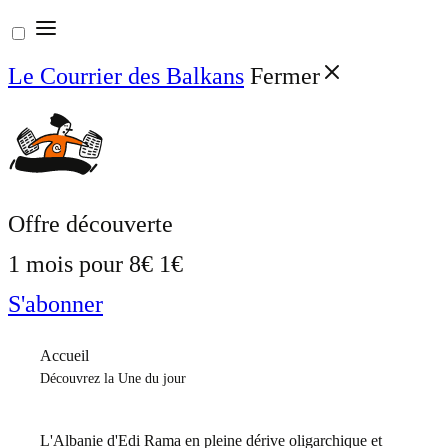
Aller
au
Le Courrier des Balkans
Fermer
contenu
Offre découverte
1 mois pour
8€
1€
S'abonner
Accueil
Découvrez la Une du jour
L'Albanie d'Edi Rama en pleine dérive oligarchique et