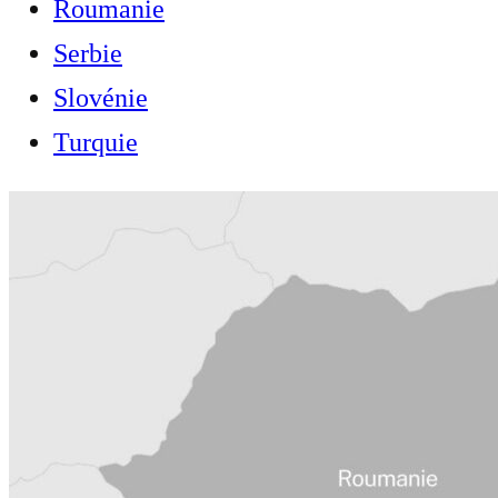
Roumanie
Serbie
Slovénie
Turquie