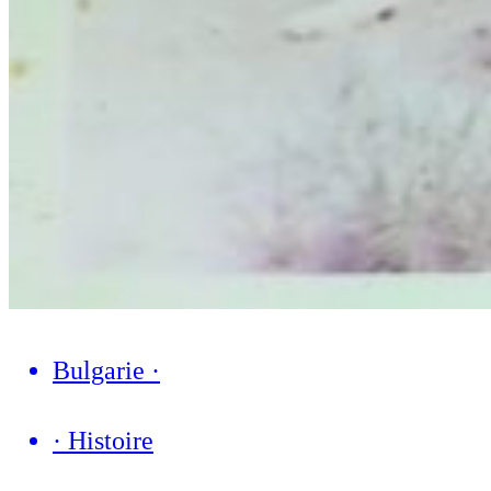
Bulgarie
·
·
Histoire