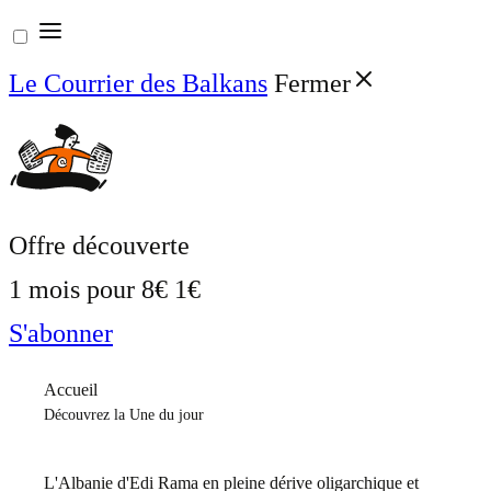
Aller
au
Le Courrier des Balkans
Fermer
contenu
Offre découverte
1 mois pour
8€
1€
S'abonner
Accueil
Découvrez la Une du jour
L'Albanie d'Edi Rama en pleine dérive oligarchique et