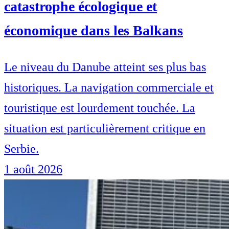
catastrophe écologique et
économique dans les Balkans
Le niveau du Danube atteint ses plus bas
historiques. La navigation commerciale et
touristique est lourdement touchée. La
situation est particulièrement critique en
Serbie.
1 août 2026