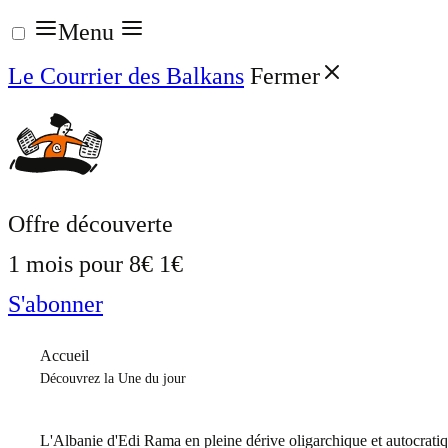
Aller
Menu
au
Le Courrier des Balkans
Fermer
contenu
Offre découverte
1 mois pour
8€
1€
S'abonner
Accueil
Découvrez la Une du jour
L'Albanie d'Edi Rama en pleine dérive oligarchique et autocrati