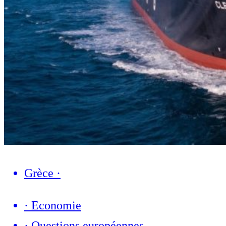
Grèce
·
·
Economie
·
Questions européennes