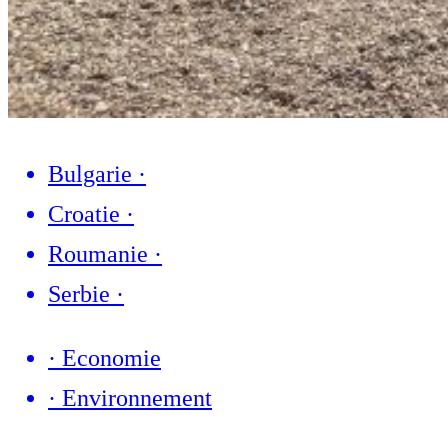
Bulgarie
·
Croatie
·
Roumanie
·
Serbie
·
·
Economie
·
Environnement