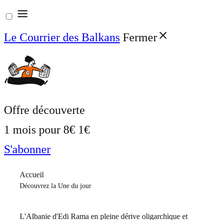
Aller
au
Le Courrier des Balkans
Fermer
contenu
Offre découverte
1 mois pour
8€
1€
S'abonner
Accueil
Découvrez la Une du jour
L'Albanie d'Edi Rama en pleine dérive oligarchique et