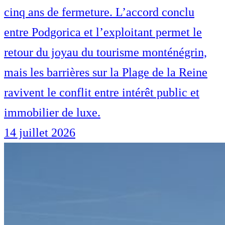
cinq ans de fermeture. L’accord conclu
entre Podgorica et l’exploitant permet le
retour du joyau du tourisme monténégrin,
mais les barrières sur la Plage de la Reine
ravivent le conflit entre intérêt public et
immobilier de luxe.
14 juillet 2026