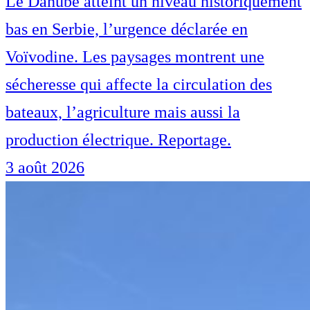
Le Danube atteint un niveau historiquement
bas en Serbie, l’urgence déclarée en
Voïvodine. Les paysages montrent une
sécheresse qui affecte la circulation des
bateaux, l’agriculture mais aussi la
production électrique. Reportage.
3 août 2026