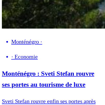
Monténégro
·
·
Economie
Monténégro : Sveti Stefan rouvre
ses portes au tourisme de luxe
Sveti Stefan rouvre enfin ses portes après