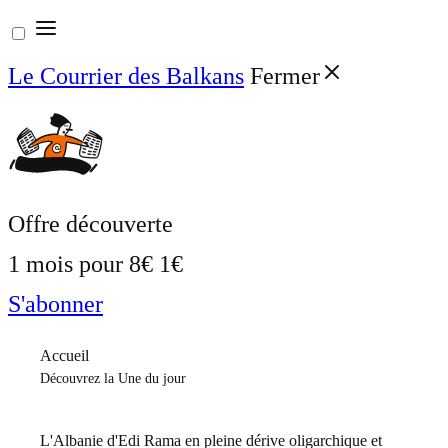
Aller
au
Le Courrier des Balkans
Fermer
contenu
Offre découverte
1 mois pour
8€
1€
S'abonner
Accueil
Découvrez la Une du jour
L'Albanie d'Edi Rama en pleine dérive oligarchique et