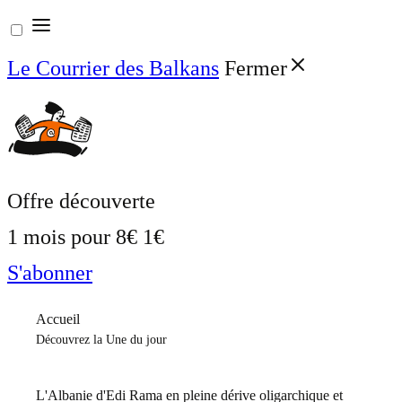
Aller
au
Le Courrier des Balkans
Fermer
contenu
Offre découverte
1 mois pour
8€
1€
S'abonner
Accueil
Découvrez la Une du jour
L'Albanie d'Edi Rama en pleine dérive oligarchique et