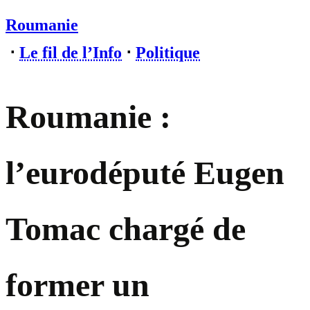
Roumanie
⋅
Le fil de l’Info
⋅
Politique
Roumanie :
l’eurodéputé Eugen
Tomac chargé de
former un