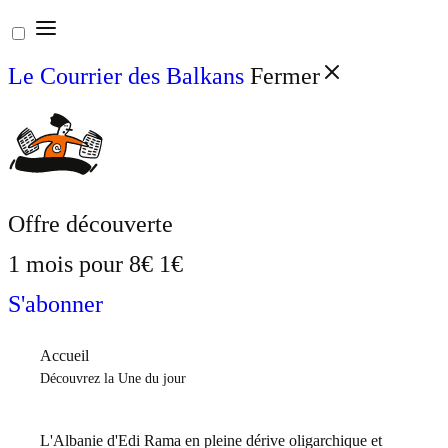
Aller
au
Le Courrier des Balkans
Fermer
contenu
Offre découverte
1 mois pour
8€
1€
S'abonner
Accueil
Découvrez la Une du jour
L'Albanie d'Edi Rama en pleine dérive oligarchique et