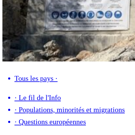
Tous les pays
·
·
Le fil de l'Info
·
Populations, minorités et migrations
·
Questions européennes