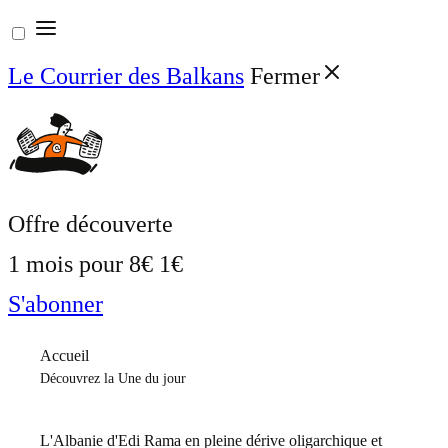
Aller
au
Le Courrier des Balkans
Fermer
contenu
Offre découverte
1 mois pour
8€
1€
S'abonner
Accueil
Découvrez la Une du jour
L'Albanie d'Edi Rama en pleine dérive oligarchique et