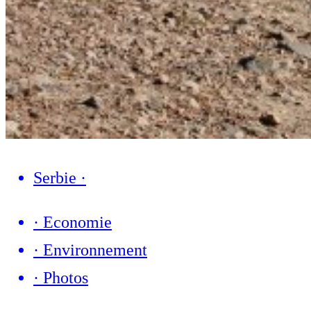
Serbie
·
·
Economie
·
Environnement
·
Photos