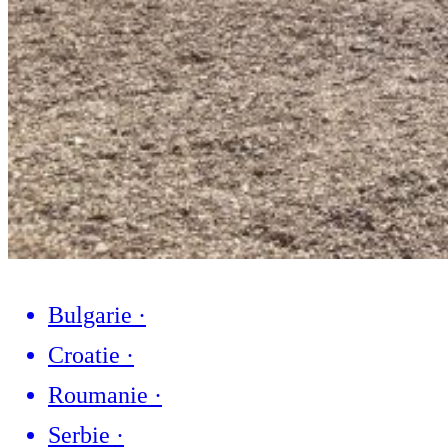
Bulgarie
·
Croatie
·
Roumanie
·
Serbie
·