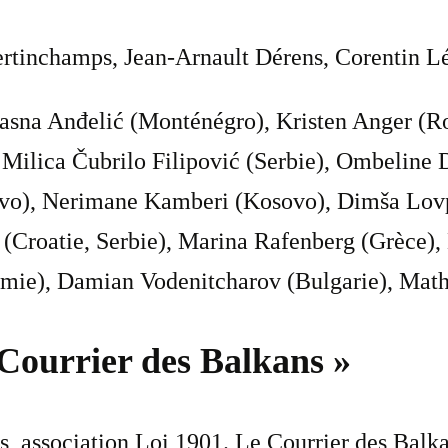
rtinchamps, Jean-Arnault Dérens, Corentin L
asna Anđelić (Monténégro), Kristen Anger (
, Milica Čubrilo Filipović (Serbie), Ombeline
o), Nerimane Kamberi (Kosovo), Dimša Lovpar
 (Croatie, Serbie), Marina Rafenberg (Grèce)
omie), Damian Vodenitcharov (Bulgarie), Math
 Courrier des Balkans »
ns, association Loi 1901. Le Courrier des Balk