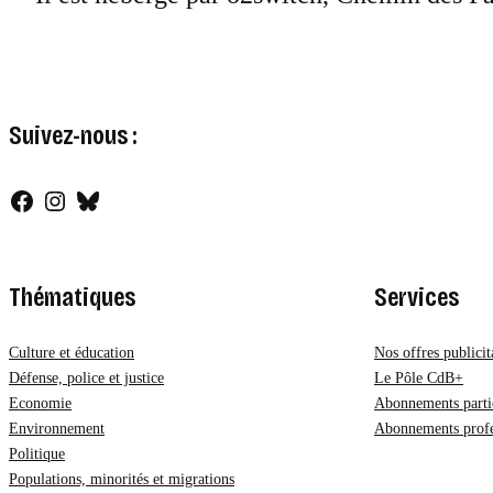
Suivez-nous :
Facebook
Instagram
Bluesky
Thématiques
Services
Culture et éducation
Nos offres publicit
Défense, police et justice
Le Pôle CdB+
Economie
Abonnements partic
Environnement
Abonnements profe
Politique
Populations, minorités et migrations