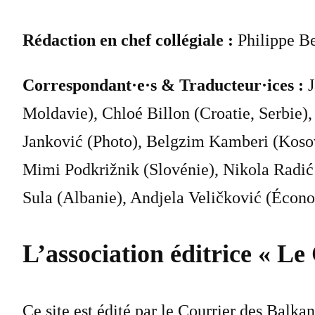
Rédaction en chef collégiale :
Philippe Be
Correspondant·e·s & Traducteur·ices :
J
Moldavie), Chloé Billon (Croatie, Serbie)
Janković (Photo), Belgzim Kamberi (Kosov
Mimi Podkrižnik (Slovénie), Nikola Radić
Sula (Albanie), Andjela Veličković (Écon
L’association éditrice « Le
Ce site est édité par le Courrier des Balka