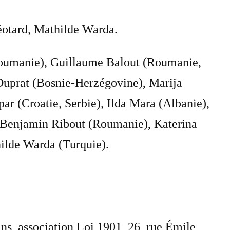
éotard, Mathilde Warda.
Roumanie), Guillaume Balout (Roumanie,
 Duprat (Bosnie-Herzégovine), Marija
 (Croatie, Serbie), Ilda Mara (Albanie),
, Benjamin Ribout (Roumanie), Katerina
ilde Warda (Turquie).
ans, association Loi 1901, 26, rue Émile