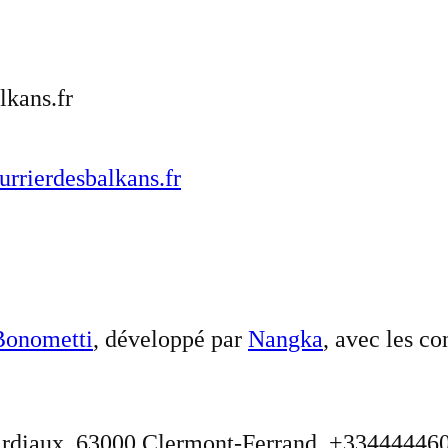
lkans.fr
rrierdesbalkans.fr
onometti
, développé par
Nangka
, avec les co
Pardiaux, 63000 Clermont-Ferrand, +33444446