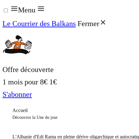
Aller
Menu
au
Le Courrier des Balkans
Fermer
contenu
Offre découverte
1 mois pour
8€
1€
S'abonner
Accueil
Découvrez la Une du jour
L'Albanie d'Edi Rama en pleine dérive oligarchique et autocrati