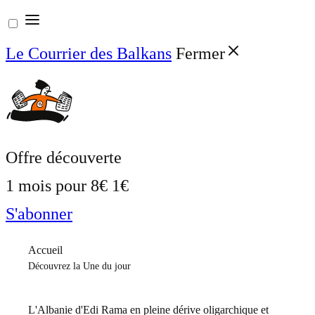
Aller
au
Le Courrier des Balkans
Fermer
contenu
Offre découverte
1 mois pour
8€
1€
S'abonner
Accueil
Découvrez la Une du jour
L'Albanie d'Edi Rama en pleine dérive oligarchique et