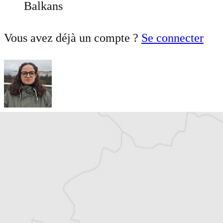
Balkans
Vous avez déjà un compte ?
Se connecter
Mathilde Warda
Auteur⋅rice
Co-rédactrice en chef au Courrier des
Balkans, Mathilde est correspondante en
Turquie. Pour la presse écrite, la radio et la
TV, elle suit l’actualité turque et régionale