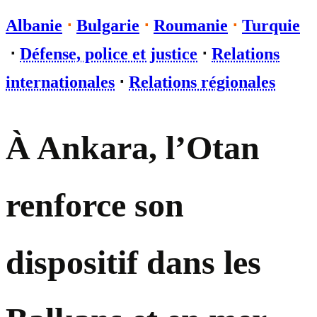
Albanie
⋅
Bulgarie
⋅
Roumanie
⋅
Turquie
⋅
Défense, police et justice
⋅
Relations
internationales
⋅
Relations régionales
À Ankara, l’Otan
renforce son
dispositif dans les