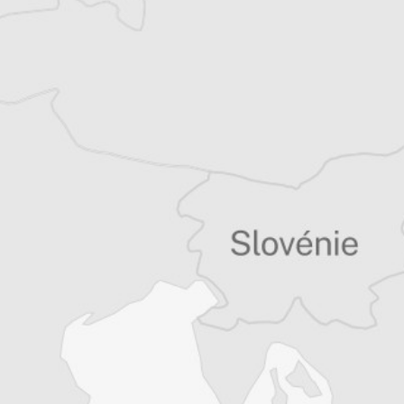
depuis Istanbul et là où l’amènent ses
reportages. Elle aime se pencher sur les
sujets mêlant culture et (géo)politique.
Co-rédactrice en chef au Courrier des
Balkans, Mathilde est correspondante en
Turquie. Pour la presse écrite, la radio et la
TV, elle suit l’actualité turque et régionale
depuis Istanbul et là où l’amènent ses
reportages. Elle aime se pencher sur les
sujets mêlant culture et (géo)politique.