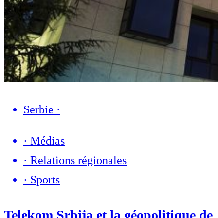
Serbie
·
·
Médias
·
Relations régionales
·
Sports
Telekom Srbija et la géopolitique de