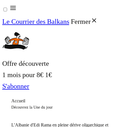
Aller
au
Le Courrier des Balkans
Fermer
contenu
Offre découverte
1 mois pour
8€
1€
S'abonner
Accueil
Découvrez la Une du jour
L'Albanie d'Edi Rama en pleine dérive oligarchique et