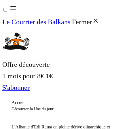
Aller
au
Le Courrier des Balkans
Fermer
contenu
Offre découverte
1 mois pour
8€
1€
S'abonner
Accueil
Découvrez la Une du jour
L'Albanie d'Edi Rama en pleine dérive oligarchique et