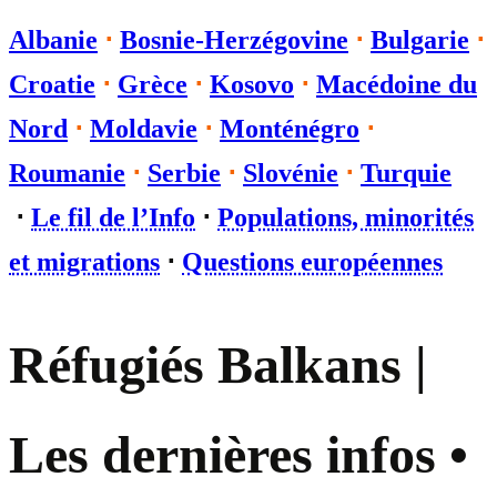
Albanie
⋅
Bosnie-Herzégovine
⋅
Bulgarie
⋅
Croatie
⋅
Grèce
⋅
Kosovo
⋅
Macédoine du
Nord
⋅
Moldavie
⋅
Monténégro
⋅
Roumanie
⋅
Serbie
⋅
Slovénie
⋅
Turquie
⋅
Le fil de l’Info
⋅
Populations, minorités
et migrations
⋅
Questions européennes
Réfugiés Balkans |
Les dernières infos •