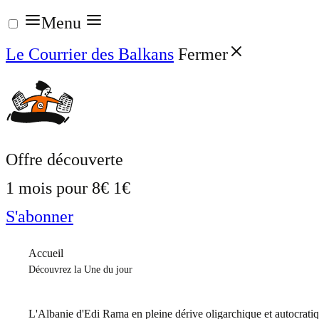
Aller
Menu
au
Le Courrier des Balkans
Fermer
contenu
Offre découverte
1 mois pour
8€
1€
S'abonner
Accueil
Découvrez la Une du jour
L'Albanie d'Edi Rama en pleine dérive oligarchique et autocrati