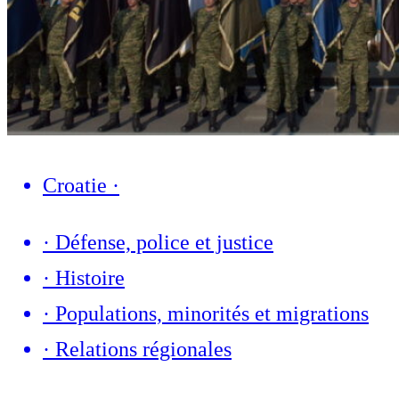
Croatie
·
·
Défense, police et justice
·
Histoire
·
Populations, minorités et migrations
·
Relations régionales