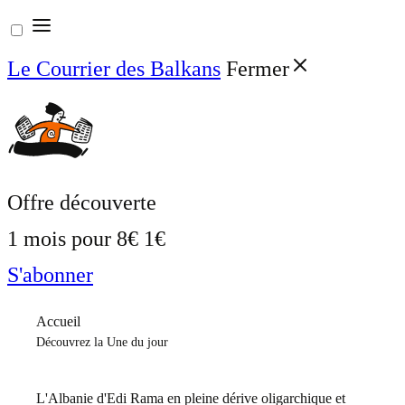
Aller
au
Le Courrier des Balkans
Fermer
contenu
Offre découverte
1 mois pour
8€
1€
S'abonner
Accueil
Découvrez la Une du jour
L'Albanie d'Edi Rama en pleine dérive oligarchique et