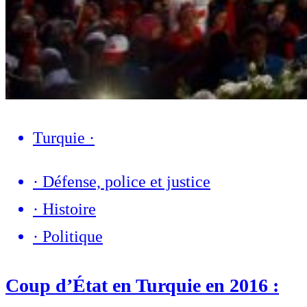
Turquie
·
·
Défense, police et justice
·
Histoire
·
Politique
Coup d’État en Turquie en 2016 :