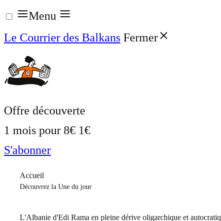
Aller
Menu
au
Le Courrier des Balkans
Fermer
contenu
Offre découverte
1 mois pour
8€
1€
S'abonner
Accueil
Découvrez la Une du jour
L'Albanie d'Edi Rama en pleine dérive oligarchique et autocrati