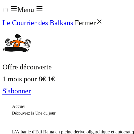
Aller
Menu
au
Le Courrier des Balkans
Fermer
contenu
Offre découverte
1 mois pour
8€
1€
S'abonner
Accueil
Découvrez la Une du jour
L'Albanie d'Edi Rama en pleine dérive oligarchique et autocrati