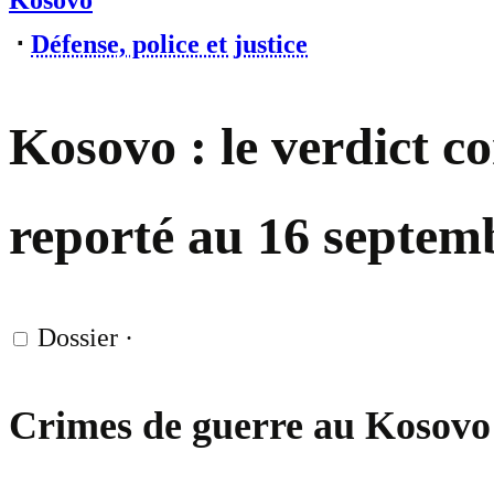
Kosovo
⋅
Défense, police et justice
Kosovo : le verdict c
reporté au 16 septem
Dossier
·
Crimes de guerre au Kosovo : 