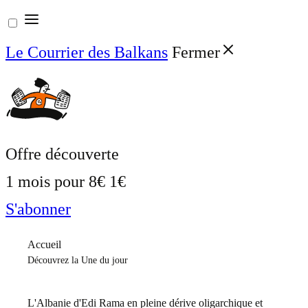
Aller
au
Le Courrier des Balkans
Fermer
contenu
Offre découverte
1 mois pour
8€
1€
S'abonner
Accueil
Découvrez la Une du jour
L'Albanie d'Edi Rama en pleine dérive oligarchique et