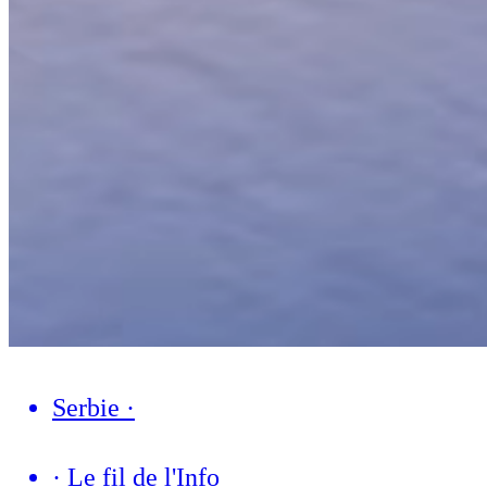
Serbie
·
·
Le fil de l'Info