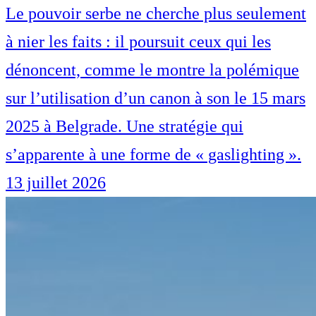
Le pouvoir serbe ne cherche plus seulement
à nier les faits : il poursuit ceux qui les
dénoncent, comme le montre la polémique
sur l’utilisation d’un canon à son le 15 mars
2025 à Belgrade. Une stratégie qui
s’apparente à une forme de « gaslighting ».
13 juillet 2026