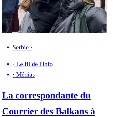
Serbie
·
·
Le fil de l'Info
·
Médias
La correspondante du
Courrier des Balkans à