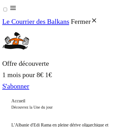
Aller
au
Le Courrier des Balkans
Fermer
contenu
Offre découverte
1 mois pour
8€
1€
S'abonner
Accueil
Découvrez la Une du jour
L'Albanie d'Edi Rama en pleine dérive oligarchique et