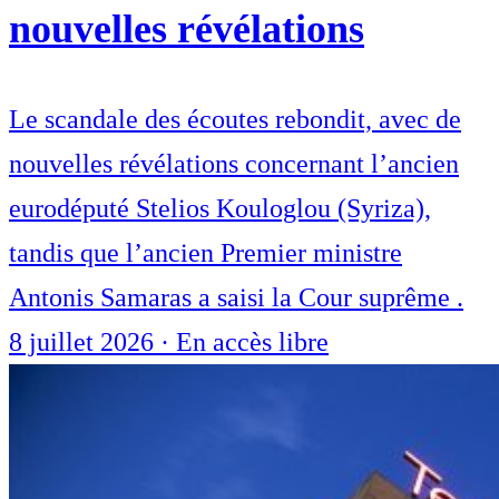
nouvelles révélations
Le scandale des écoutes rebondit, avec de
nouvelles révélations concernant l’ancien
eurodéputé Stelios Kouloglou (Syriza),
tandis que l’ancien Premier ministre
Antonis Samaras a saisi la Cour suprême .
8 juillet 2026
·
En accès libre