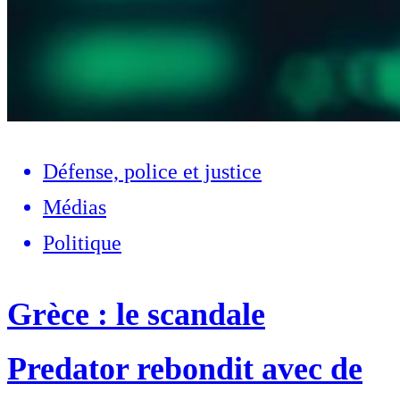
Défense, police et justice
Médias
Politique
Grèce : le scandale
Predator rebondit avec de