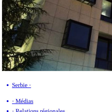
Serbie
·
·
Médias
·
Relations régionales