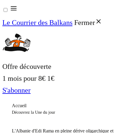
Aller
au
Le Courrier des Balkans
Fermer
contenu
Offre découverte
1 mois pour
8€
1€
S'abonner
Accueil
Découvrez la Une du jour
L'Albanie d'Edi Rama en pleine dérive oligarchique et