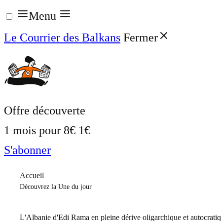
Aller
Menu
au
Le Courrier des Balkans
Fermer
contenu
Offre découverte
1 mois pour
8€
1€
S'abonner
Accueil
Découvrez la Une du jour
L'Albanie d'Edi Rama en pleine dérive oligarchique et autocrati