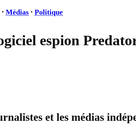
⋅
Médias
⋅
Politique
logiciel espion Predato
urnalistes et les médias indé