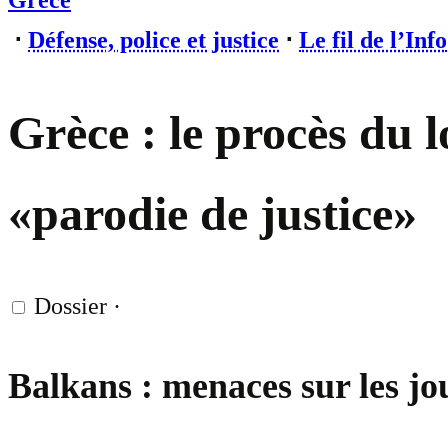
Grèce
⋅
Défense, police et justice
⋅
Le fil de l’Info
Grèce : le procès du 
«parodie de justice»
Dossier
·
Balkans : menaces sur les jo