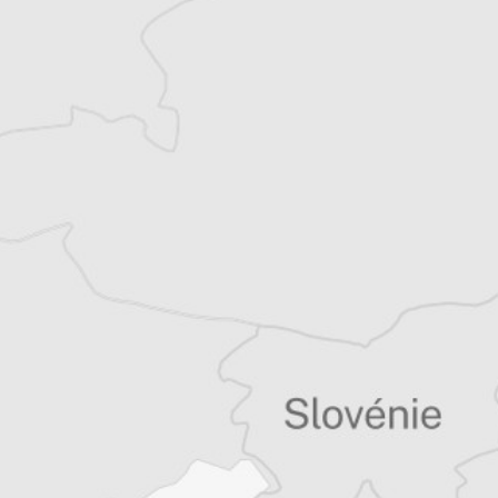
Milica Čubrilo Filipović
Notre correspondante
à Belgrade