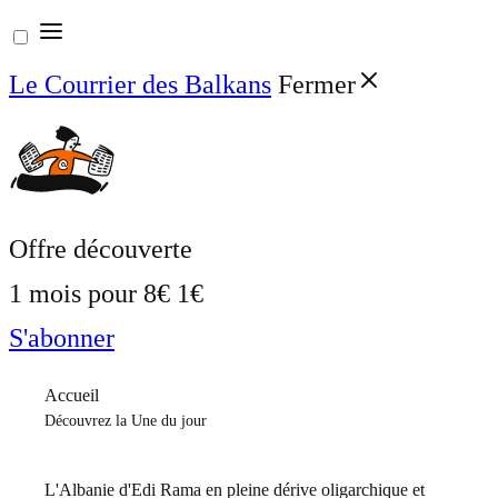
Aller
au
Le Courrier des Balkans
Fermer
contenu
Offre découverte
1 mois pour
8€
1€
S'abonner
Accueil
Découvrez la Une du jour
L'Albanie d'Edi Rama en pleine dérive oligarchique et