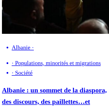
Albanie
·
·
Populations, minorités et migrations
·
Société
Albanie : un sommet de la diaspora,
des discours, des paillettes…et