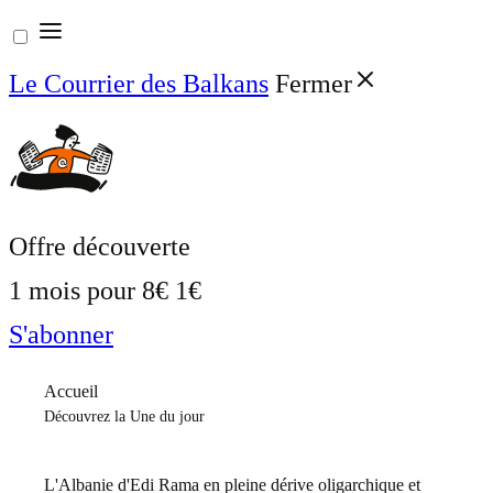
Aller
au
Le Courrier des Balkans
Fermer
contenu
Offre découverte
1 mois pour
8€
1€
S'abonner
Accueil
Découvrez la Une du jour
L'Albanie d'Edi Rama en pleine dérive oligarchique et