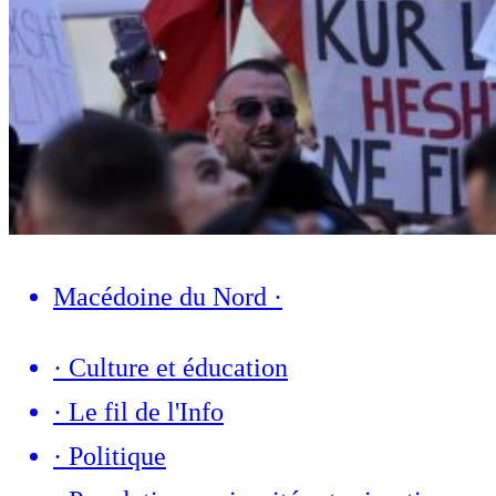
Macédoine du Nord
·
·
Culture et éducation
·
Le fil de l'Info
·
Politique