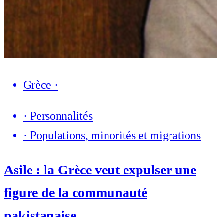
Grèce
·
·
Personnalités
·
Populations, minorités et migrations
Asile : la Grèce veut expulser une
figure de la communauté
pakistanaise