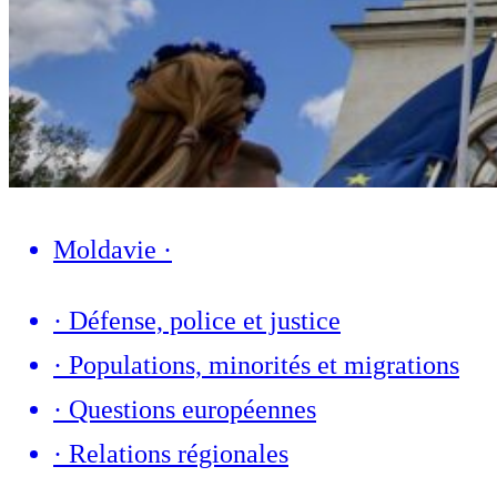
Moldavie
·
·
Défense, police et justice
·
Populations, minorités et migrations
·
Questions européennes
·
Relations régionales