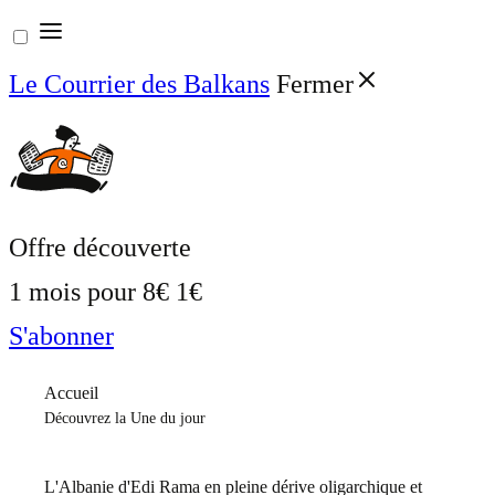
Aller
au
Le Courrier des Balkans
Fermer
contenu
Offre découverte
1 mois pour
8€
1€
S'abonner
Accueil
Découvrez la Une du jour
L'Albanie d'Edi Rama en pleine dérive oligarchique et