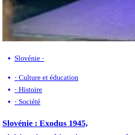
Slovénie
·
·
Culture et éducation
·
Histoire
·
Société
Slovénie : Exodus 1945,