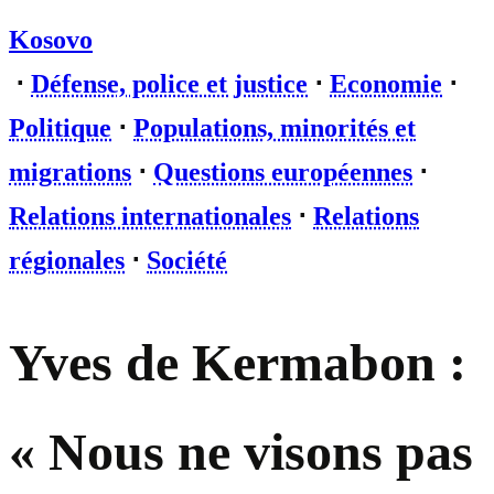
Kosovo
⋅
Défense, police et justice
⋅
Economie
⋅
Politique
⋅
Populations, minorités et
migrations
⋅
Questions européennes
⋅
Relations internationales
⋅
Relations
régionales
⋅
Société
Yves de Kermabon :
« Nous ne visons pas