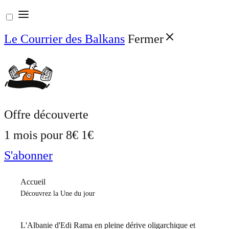
Aller
au
Le Courrier des Balkans
Fermer
contenu
Offre découverte
1 mois pour
8€
1€
S'abonner
Accueil
Découvrez la Une du jour
L'Albanie d'Edi Rama en pleine dérive oligarchique et