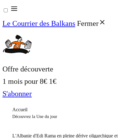
Aller
au
Le Courrier des Balkans
Fermer
contenu
Offre découverte
1 mois pour
8€
1€
S'abonner
Accueil
Découvrez la Une du jour
L'Albanie d'Edi Rama en pleine dérive oligarchique et