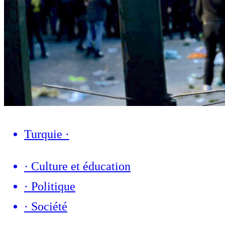
Turquie
·
·
Culture et éducation
·
Politique
·
Société