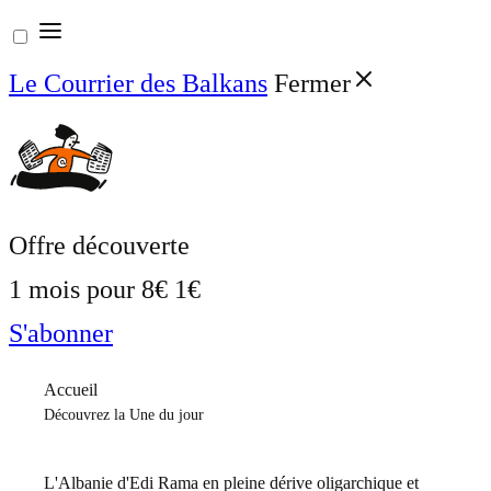
Aller
au
Le Courrier des Balkans
Fermer
contenu
Offre découverte
1 mois pour
8€
1€
S'abonner
Accueil
Découvrez la Une du jour
L'Albanie d'Edi Rama en pleine dérive oligarchique et