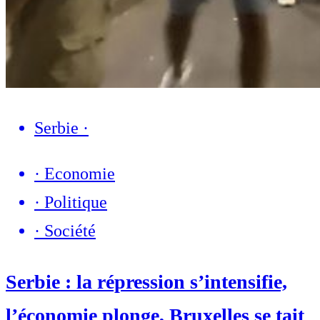
Serbie
·
·
Economie
·
Politique
·
Société
Serbie : la répression s’intensifie,
l’économie plonge, Bruxelles se tait