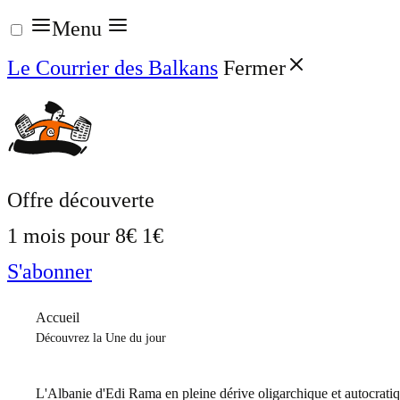
Aller
Menu
au
Le Courrier des Balkans
Fermer
contenu
Offre découverte
1 mois pour
8€
1€
S'abonner
Accueil
Découvrez la Une du jour
L'Albanie d'Edi Rama en pleine dérive oligarchique et autocrati