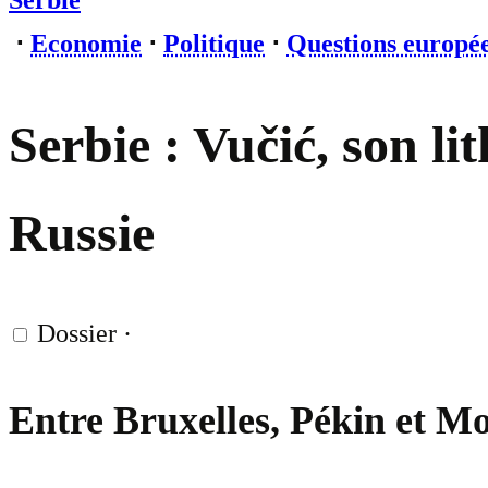
Serbie
⋅
Economie
⋅
Politique
⋅
Questions europé
Serbie : Vučić, son li
Russie
Dossier
·
Entre Bruxelles, Pékin et Mo