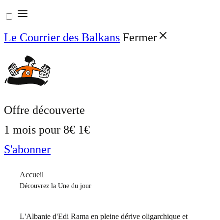
Aller
au
Le Courrier des Balkans
Fermer
contenu
Offre découverte
1 mois pour
8€
1€
S'abonner
Accueil
Découvrez la Une du jour
L'Albanie d'Edi Rama en pleine dérive oligarchique et