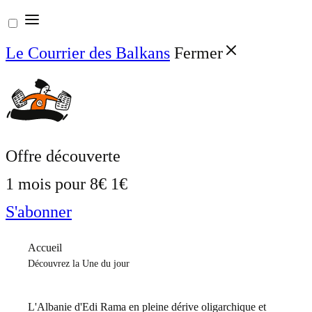
Aller
au
Le Courrier des Balkans
Fermer
contenu
Offre découverte
1 mois pour
8€
1€
S'abonner
Accueil
Découvrez la Une du jour
L'Albanie d'Edi Rama en pleine dérive oligarchique et