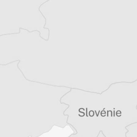
Cofondateur et co-rédacteur en chef du
Courrier des Balkans, Jean-Arnault Dérens
est agrégé d’histoire, devenu journaliste et
écrivain. Il a longtemps vécu au
Monténégro, en Serbie puis en Macédoine
et partage désormais son temps entre la
Bretagne et les Balkans. Il est l’auteur d’une
quinzaine de livres sur la région, essais ou
récits de voyage.