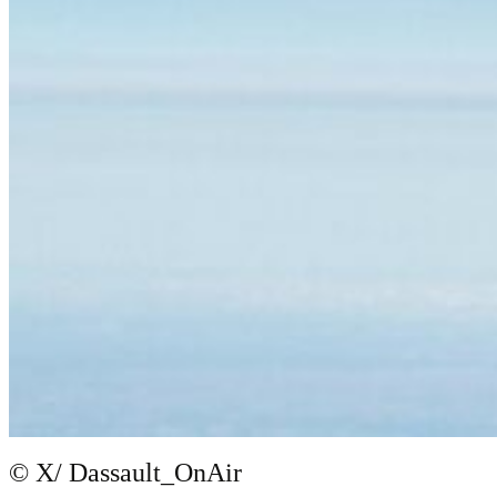
© X/ Dassault_OnAir