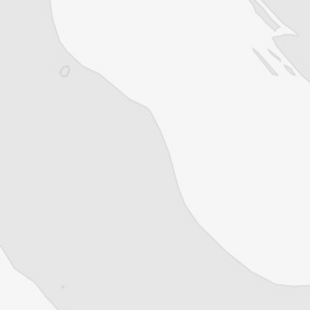
Cofondateur et co-rédacteur en chef du
Courrier des Balkans, Jean-Arnault Dérens
est agrégé d’histoire, devenu journaliste et
écrivain. Il a longtemps vécu au
Monténégro, en Serbie puis en Macédoine
et partage désormais son temps entre la
Bretagne et les Balkans. Il est l’auteur d’une
quinzaine de livres sur la région, essais ou
récits de voyage.