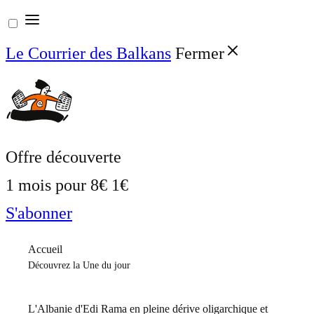
Aller
au
Le Courrier des Balkans
Fermer
contenu
Offre découverte
1 mois pour
8€
1€
S'abonner
Accueil
Découvrez la Une du jour
L'Albanie d'Edi Rama en pleine dérive oligarchique et