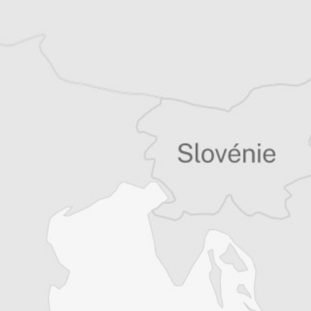
Accédez à des fonctionnalités
exclusives
Explorez +10 ans d’archives sur les
Balkans
Vous avez déjà un compte ?
Se connecter
Jean-Arnault Dérens
Correspondance
particulière