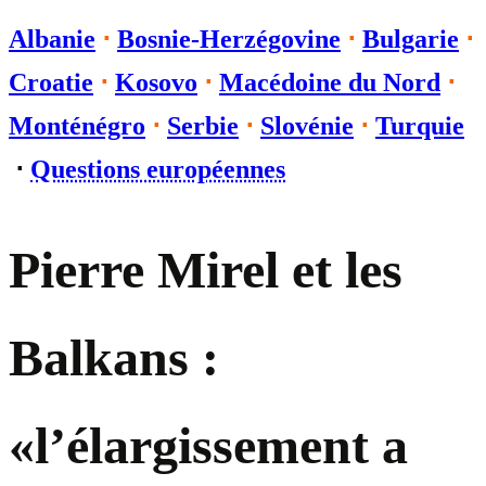
Albanie
⋅
Bosnie-Herzégovine
⋅
Bulgarie
⋅
Croatie
⋅
Kosovo
⋅
Macédoine du Nord
⋅
Monténégro
⋅
Serbie
⋅
Slovénie
⋅
Turquie
⋅
Questions européennes
Pierre Mirel et les
Balkans :
«l’élargissement a