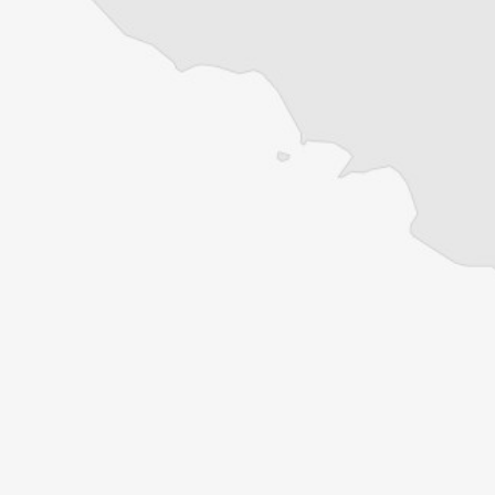
Cofondateur et co-rédacteur en chef du
Courrier des Balkans, Jean-Arnault Dérens
est agrégé d’histoire, devenu journaliste et
écrivain. Il a longtemps vécu au
Monténégro, en Serbie puis en Macédoine
et partage désormais son temps entre la
Bretagne et les Balkans. Il est l’auteur d’une
quinzaine de livres sur la région, essais ou
récits de voyage.