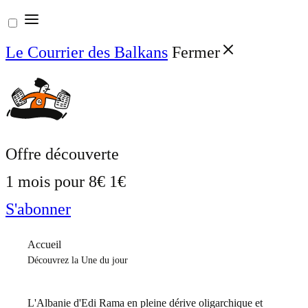
Aller
au
Le Courrier des Balkans
Fermer
contenu
Offre découverte
1 mois pour
8€
1€
S'abonner
Accueil
Découvrez la Une du jour
L'Albanie d'Edi Rama en pleine dérive oligarchique et