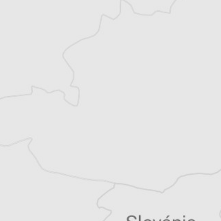
Accédez à des fonctionnalités
exclusives
Explorez +10 ans d’archives sur les
Balkans
Vous avez déjà un compte ?
Se connecter
Corentin Leotard
Notre correspondant à
Bruxelles