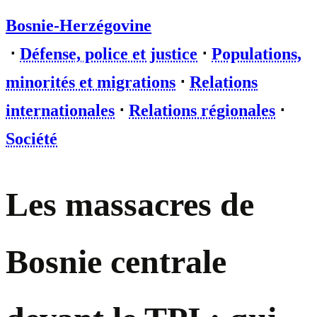
Bosnie-Herzégovine
⋅
Défense, police et justice
⋅
Populations,
minorités et migrations
⋅
Relations
internationales
⋅
Relations régionales
⋅
Société
Les massacres de
Bosnie centrale