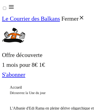
Aller
au
Le Courrier des Balkans
Fermer
contenu
Offre découverte
1 mois pour
8€
1€
S'abonner
Accueil
Découvrez la Une du jour
L'Albanie d'Edi Rama en pleine dérive oligarchique et