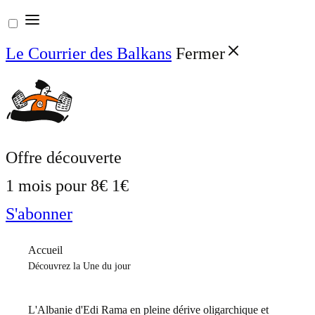
Aller
au
Le Courrier des Balkans
Fermer
contenu
Offre découverte
1 mois pour
8€
1€
S'abonner
Accueil
Découvrez la Une du jour
L'Albanie d'Edi Rama en pleine dérive oligarchique et