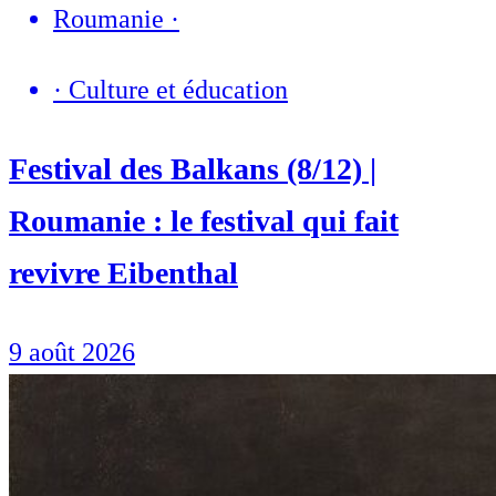
Roumanie
·
·
Culture et éducation
Festival des Balkans (8/12) |
Roumanie : le festival qui fait
revivre Eibenthal
9 août 2026