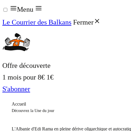
Aller
Menu
au
Le Courrier des Balkans
Fermer
contenu
Offre découverte
1 mois pour
8€
1€
S'abonner
Accueil
Découvrez la Une du jour
L'Albanie d'Edi Rama en pleine dérive oligarchique et autocrati