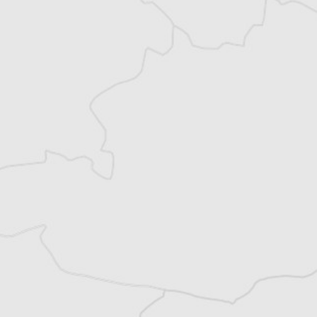
Vous avez déjà un compte ?
Se connecter
Alexandre Billette
Traducteur⋅rice
Tous nos articles de Reporter (Bosnie – RS)