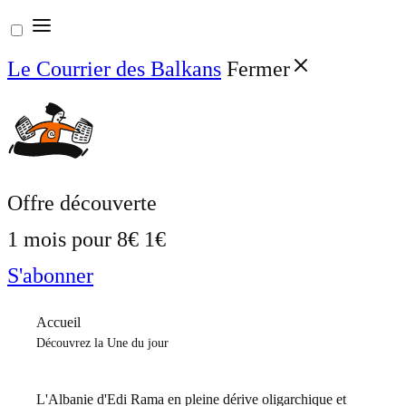
Aller
au
Le Courrier des Balkans
Fermer
contenu
Offre découverte
1 mois pour
8€
1€
S'abonner
Accueil
Découvrez la Une du jour
L'Albanie d'Edi Rama en pleine dérive oligarchique et