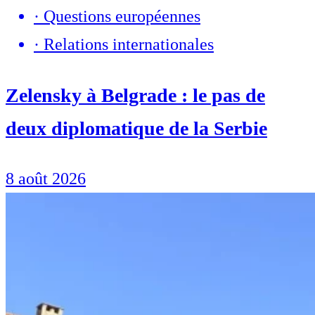
·
Questions européennes
·
Relations internationales
Zelensky à Belgrade : le pas de
deux diplomatique de la Serbie
8 août 2026