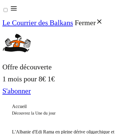
Aller
au
Le Courrier des Balkans
Fermer
contenu
Offre découverte
1 mois pour
8€
1€
S'abonner
Accueil
Découvrez la Une du jour
L'Albanie d'Edi Rama en pleine dérive oligarchique et