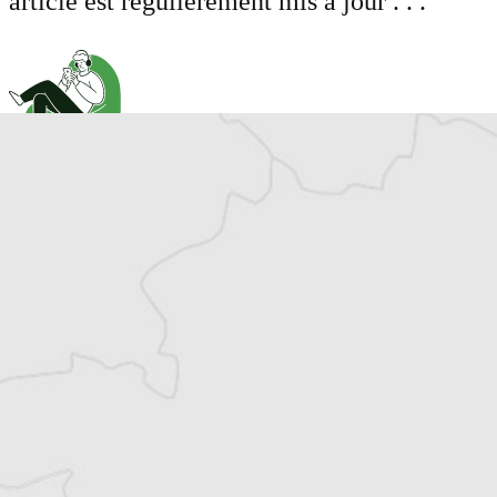
article est régulièrement mis à jour . . .
Cet article est réservé aux abonné⋅es
(Re)devenez abonné⋅e pour lire la suite
Découvrez tous les contenus du Courrier des
Balkans.
Offre découverte
1€