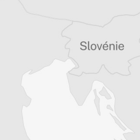
le premier mois puis 8€ par mois
Je m'abonne
Résiliable à tout moment en quelques clics
Un journal 100% indépendant
Accédez à des fonctionnalités
exclusives
Explorez +10 ans d’archives sur les
Balkans