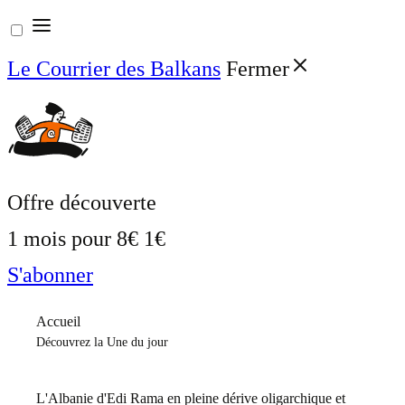
Aller
au
Le Courrier des Balkans
Fermer
contenu
Offre découverte
1 mois pour
8€
1€
S'abonner
Accueil
Découvrez la Une du jour
L'Albanie d'Edi Rama en pleine dérive oligarchique et