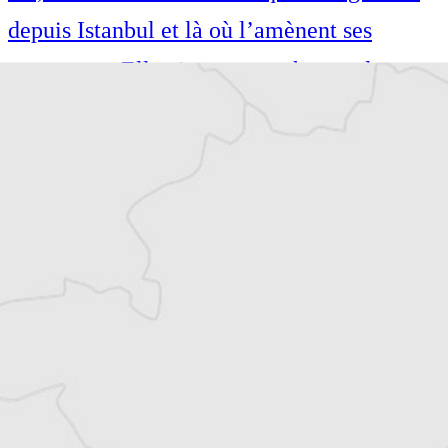
depuis Istanbul et là où l’amènent ses
reportages. Elle aime se pencher sur les
sujets mêlant culture et (géo)politique.
Co-rédactrice en chef au Courrier des
Balkans, Mathilde est correspondante en
Turquie. Pour la presse écrite, la radio et la
TV, elle suit l’actualité turque et régionale
depuis Istanbul et là où l’amènent ses
reportages. Elle aime se pencher sur les
sujets mêlant culture et (géo)politique.