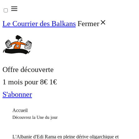
Aller
au
Le Courrier des Balkans
Fermer
contenu
Offre découverte
1 mois pour
8€
1€
S'abonner
Accueil
Découvrez la Une du jour
L'Albanie d'Edi Rama en pleine dérive oligarchique et