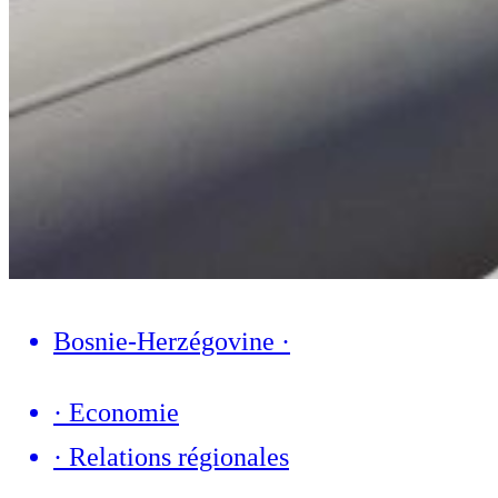
Bosnie-Herzégovine
·
·
Economie
·
Relations régionales