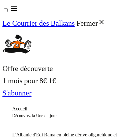
Aller
au
Le Courrier des Balkans
Fermer
contenu
Offre découverte
1 mois pour
8€
1€
S'abonner
Accueil
Découvrez la Une du jour
L'Albanie d'Edi Rama en pleine dérive oligarchique et