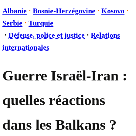
Albanie
⋅
Bosnie-Herzégovine
⋅
Kosovo
⋅
Serbie
⋅
Turquie
⋅
Défense, police et justice
⋅
Relations
internationales
Guerre Israël-Iran :
quelles réactions
dans les Balkans ?