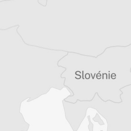
Offre découverte
1€
le premier mois puis 8€ par mois
Je m'abonne
Résiliable à tout moment en quelques clics
Un journal 100% indépendant
Accédez à des fonctionnalités
exclusives