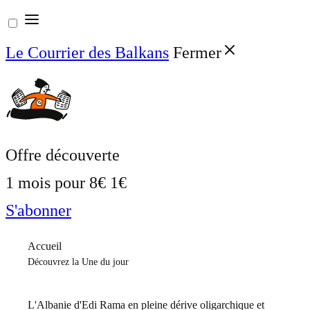
Aller
au
Le Courrier des Balkans
Fermer
contenu
Offre découverte
1 mois pour
8€
1€
S'abonner
Accueil
Découvrez la Une du jour
L'Albanie d'Edi Rama en pleine dérive oligarchique et