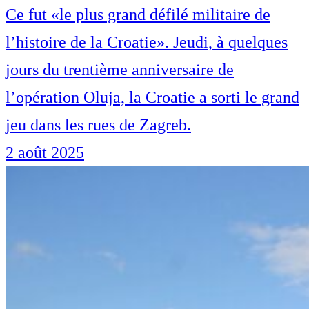
Ce fut «le plus grand défilé militaire de
l’histoire de la Croatie». Jeudi, à quelques
jours du trentième anniversaire de
l’opération Oluja, la Croatie a sorti le grand
jeu dans les rues de Zagreb.
2 août 2025