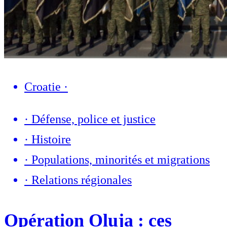
Croatie
·
·
Défense, police et justice
·
Histoire
·
Populations, minorités et migrations
·
Relations régionales
Opération Oluja : ces