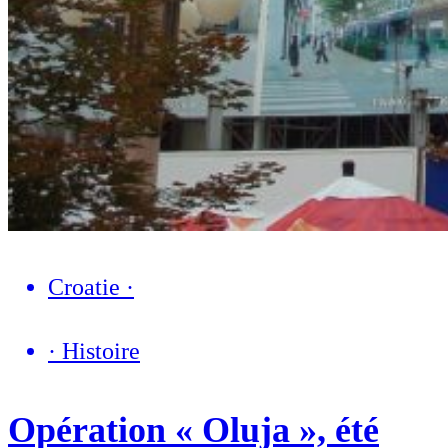
Croatie
·
·
Histoire
Opération « Oluja », été