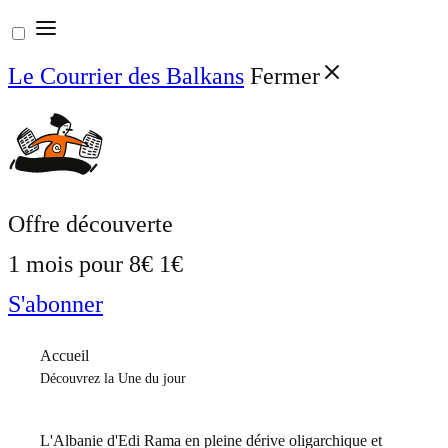
Aller
au
Le Courrier des Balkans
Fermer
contenu
Offre découverte
1 mois pour
8€
1€
S'abonner
Accueil
Découvrez la Une du jour
L'Albanie d'Edi Rama en pleine dérive oligarchique et