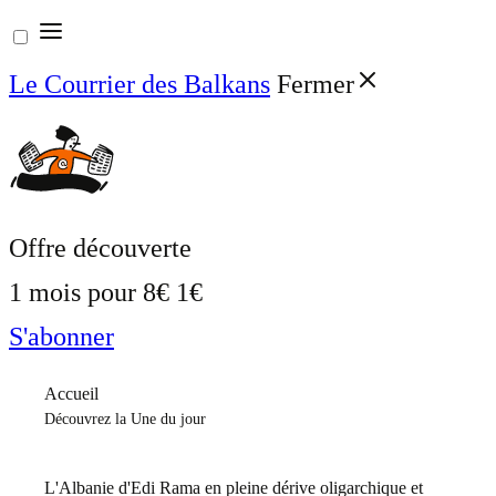
Aller
au
Le Courrier des Balkans
Fermer
contenu
Offre découverte
1 mois pour
8€
1€
S'abonner
Accueil
Découvrez la Une du jour
L'Albanie d'Edi Rama en pleine dérive oligarchique et