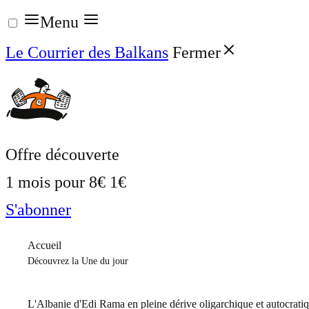
Aller
Menu
au
Le Courrier des Balkans
Fermer
contenu
Offre découverte
1 mois pour
8€
1€
S'abonner
Accueil
Découvrez la Une du jour
L'Albanie d'Edi Rama en pleine dérive oligarchique et autocrati