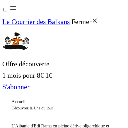
Aller
au
Le Courrier des Balkans
Fermer
contenu
Offre découverte
1 mois pour
8€
1€
S'abonner
Accueil
Découvrez la Une du jour
L'Albanie d'Edi Rama en pleine dérive oligarchique et