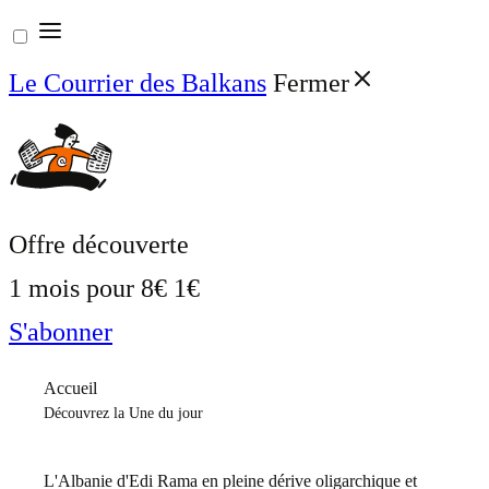
Aller
au
Le Courrier des Balkans
Fermer
contenu
Offre découverte
1 mois pour
8€
1€
S'abonner
Accueil
Découvrez la Une du jour
L'Albanie d'Edi Rama en pleine dérive oligarchique et