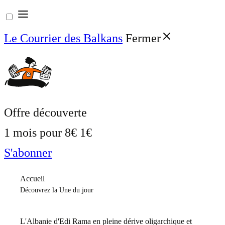
Aller
au
Le Courrier des Balkans
Fermer
contenu
Offre découverte
1 mois pour
8€
1€
S'abonner
Accueil
Découvrez la Une du jour
L'Albanie d'Edi Rama en pleine dérive oligarchique et