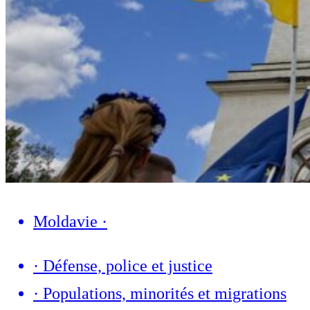
Moldavie
·
·
Défense, police et justice
·
Populations, minorités et migrations