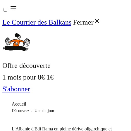
Aller
au
Le Courrier des Balkans
Fermer
contenu
Offre découverte
1 mois pour
8€
1€
S'abonner
Accueil
Découvrez la Une du jour
L'Albanie d'Edi Rama en pleine dérive oligarchique et