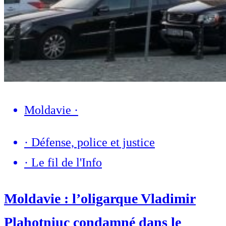
Moldavie
·
·
Défense, police et justice
·
Le fil de l'Info
Moldavie : l’oligarque Vladimir
Plahotniuc condamné dans le