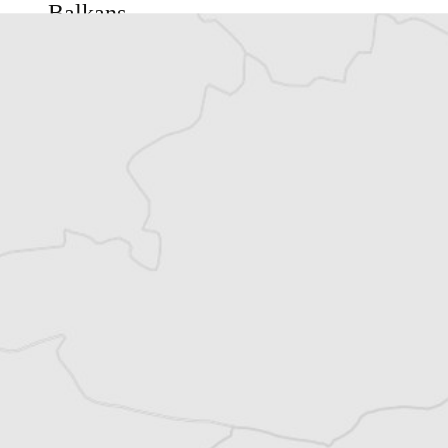
Balkans
Vous avez déjà un compte ?
Se connecter
Dimša Lovpar
Notre correspondant à Zagreb