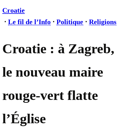
Croatie
⋅
Le fil de l’Info
⋅
Politique
⋅
Religions
Croatie : à Zagreb,
le nouveau maire
rouge-vert flatte
l’Église