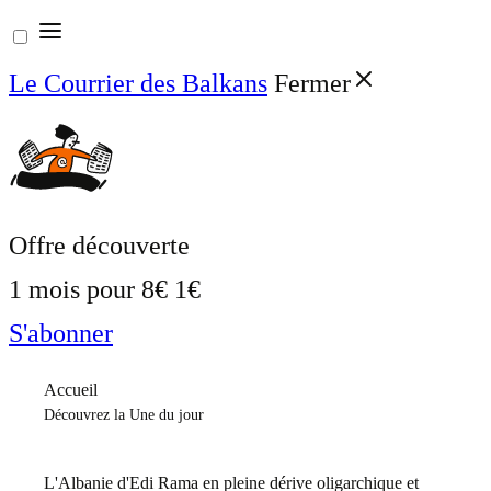
Aller
au
Le Courrier des Balkans
Fermer
contenu
Offre découverte
1 mois pour
8€
1€
S'abonner
Accueil
Découvrez la Une du jour
L'Albanie d'Edi Rama en pleine dérive oligarchique et