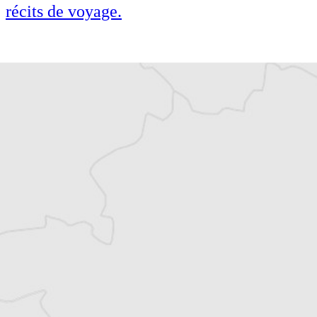
récits de voyage.
Cofondateur et co-rédacteur en chef du
Courrier des Balkans, Jean-Arnault Dérens
est agrégé d’histoire, devenu journaliste et
écrivain. Il a longtemps vécu au
Monténégro, en Serbie puis en Macédoine
et partage désormais son temps entre la
Bretagne et les Balkans. Il est l’auteur d’une
quinzaine de livres sur la région, essais ou
récits de voyage.