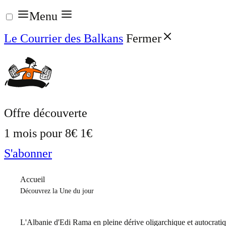
Aller
Menu
au
Le Courrier des Balkans
Fermer
contenu
Offre découverte
1 mois pour
8€
1€
S'abonner
Accueil
Découvrez la Une du jour
L'Albanie d'Edi Rama en pleine dérive oligarchique et autocrati